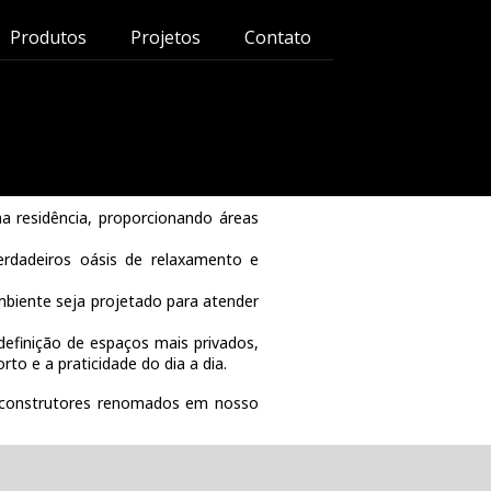
Produtos
Projetos
Contato
ma residência, proporcionando áreas
erdadeiros oásis de relaxamento e
mbiente seja projetado para atender
definição de espaços mais privados,
o e a praticidade do dia a dia.
e construtores renomados em nosso