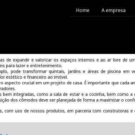
Home
A empresa
s de expandir e valorizar os espaços internos e ao ar livre de u
is para lazer e entretenimento.
o, pode transformar quintais, jardins e áreas de piscina em v
or estético e financeiro ao imóvel.
ro aspecto crucial em um projeto de casa. É importante que cada a
radores.
iais bem integradas, como a sala de estar e a cozinha, bem como a 
sição dos cômodos deve ser planejada de forma a maximizar o confort
dos, com uso de nossos produtos, em parceria com construtoras 